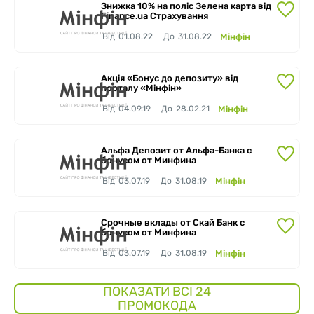
Знижка 10% на поліс Зелена карта від
Finance.ua Страхування
Від
01.08.22
До
31.08.22
Мінфін
Завершено
Акція «Бонус до депозиту» від
порталу «Мінфін»
Від
04.09.19
До
28.02.21
Мінфін
Завершено
Альфа Депозит от Альфа-Банка с
бонусом от Минфина
Від
03.07.19
До
31.08.19
Мінфін
Завершено
Срочные вклады от Скай Банк с
бонусом от Минфина
Від
03.07.19
До
31.08.19
Мінфін
ПОКАЗАТИ ВСІ 24
ПРОМОКОДА