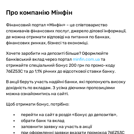
Про компанію
Мінфін
Фінансовий портал «Мінфін» – це співтовариство
споживачів фінансових послуг, джерело ділової інформації,
де можна отримати відповіді на питання по банках,
фінансових ринках, бізнесі та економіці.
Хочете заробити на депозиті більше? Оформлюйте
банківський вклад через портал
minfin.com.ua
та
отримайте спеціальний бонус 200 грн по промо-коду
76EZ53C та до 1,1% річних до відсоткової ставки банку.
В акції беруть участь надійні банки, які пропонують високу
дохідність по вкладам. З усіма діючими пропозиціями
можна ознайомитись на сайті.
Щоб отримати бонус, потрібно:
перейти на сайт в розділ «Бонус до депозитів»,
обрати банк та вклад
заповнити заявку на участь в акції
при оформленні заявки вказати промокод 76EZ53C