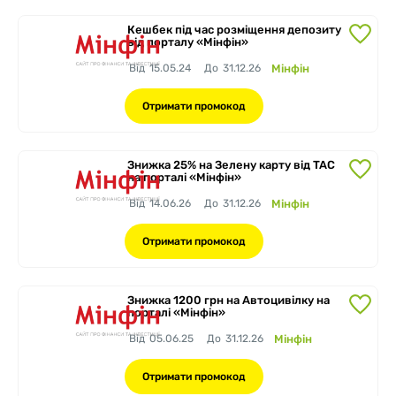
Кешбек під час розміщення депозиту
від порталу «Мінфін»
Від
15.05.24
До
31.12.26
Мінфін
Отримати промокод
Знижка 25% на Зелену карту від TAC
на порталі «Мінфін»
Від
14.06.26
До
31.12.26
Мінфін
Отримати промокод
Знижка 1200 грн на Автоцивілку на
порталі «Мінфін»
Від
05.06.25
До
31.12.26
Мінфін
Отримати промокод