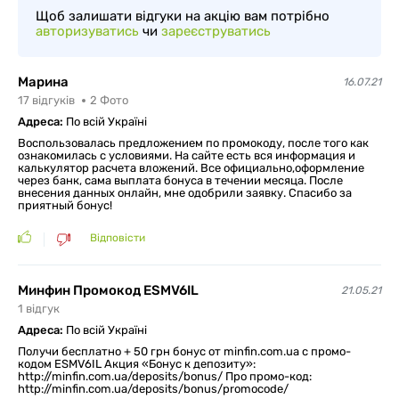
Щоб залишати відгуки на акцію вам потрібно
авторизуватись
чи
зареєструватись
Марина
16.07.21
17
відгуків
2
Фото
Адреса:
По всій Україні
Воспользовалась предложением по промокоду, после того как
ознакомилась с условиями. На сайте есть вся информация и
калькулятор расчета вложений. Все официально,оформление
через банк, сама выплата бонуса в течении месяца. После
внесения данных онлайн, мне одобрили заявку. Спасибо за
приятный бонус!
Відповісти
Минфин Промокод ESMV6IL
21.05.21
1
відгук
Адреса:
По всій Україні
Получи бесплатно + 50 грн бонус от minfin.com.ua с промо-
кодом ESMV6IL Акция «Бонус к депозиту»:
http://minfin.com.ua/deposits/bonus/ Про промо-код:
http://minfin.com.ua/deposits/bonus/promocode/