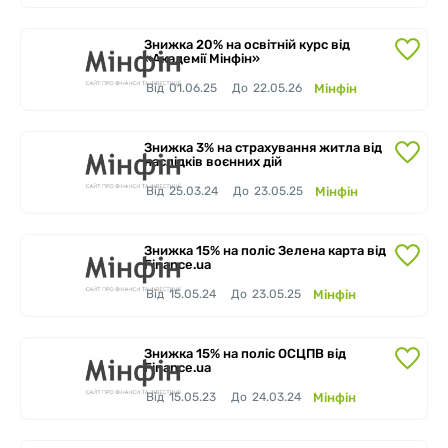
Завершено
Знижка 20% на освітній курс від
«Академії Мінфін»
Від
01.06.25
До
22.05.26
Мінфін
Завершено
Знижка 3% на страхування житла від
наслідків воєнних дій
Від
25.03.24
До
23.05.25
Мінфін
Завершено
Знижка 15% на поліс Зелена карта від
Finance.ua
Від
15.05.24
До
23.05.25
Мінфін
Завершено
Знижка 15% на поліс ОСЦПВ від
Finance.ua
Від
15.05.23
До
24.03.24
Мінфін
Завершено